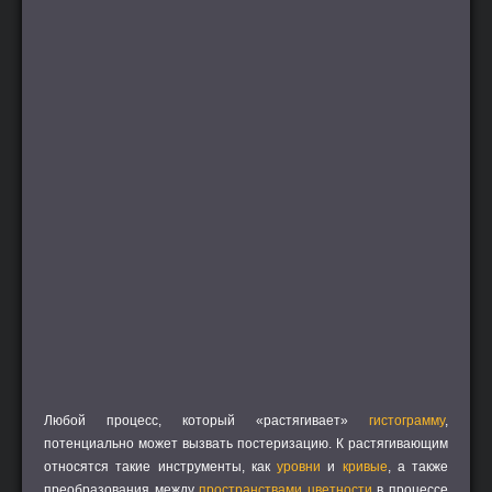
Любой процесс, который «растягивает»
гистограмму
,
потенциально может вызвать постеризацию. К растягивающим
относятся такие инструменты, как
уровни
и
кривые
, а также
преобразования между
пространствами цветности
в процессе